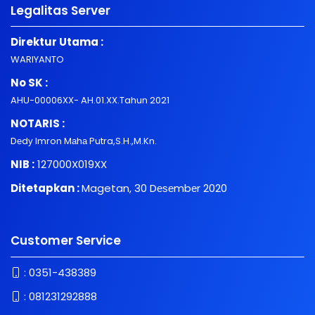
Legalitas Server
Direktur Utama :
WARIYANTO
No SK :
AHU-00006XX- AH.01.XX.Tahun 2021
NOTARIS :
Dеdу Imron Mаhа Putra,S.H.,M.Kn.
NIB :
127000X019XX
Ditetapkan :
Magetan, 30 Dеѕеmbеr 2020
Customer Service
:
0351-438389
:
081231292888