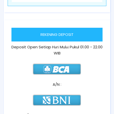
REKENING DEPOSIT
Deposit Open Setiap Hаrі Mulаі Pukul 01.00 - 22.00
WIB
A/N :