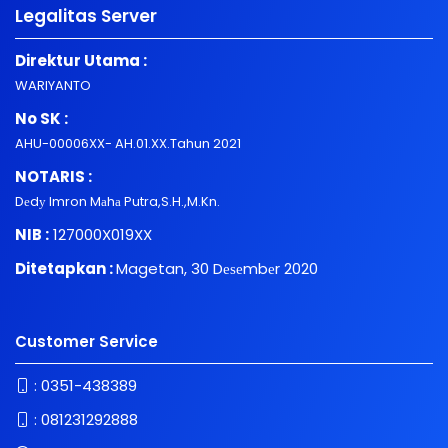
Legalitas Server
Direktur Utama :
WARIYANTO
No SK :
AHU-00006XX- AH.01.XX.Tahun 2021
NOTARIS :
Dеdу Imron Mаhа Putra,S.H.,M.Kn.
NIB :
127000X019XX
Ditetapkan :
Magetan, 30 Dеѕеmbеr 2020
Customer Service
:
0351-438389
:
081231292888