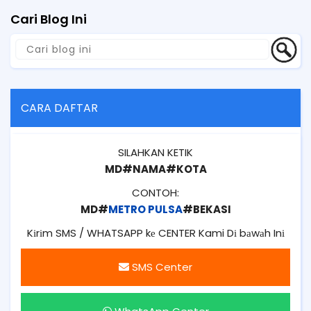
Cari Blog Ini
CARA DAFTAR
SILAHKAN KETIK
MD#NAMA#KOTA
CONTOH:
MD#
METRO PULSA
#BEKASI
Kіrіm SMS / WHATSAPP kе CENTER Kami Dі bаwаh Inі
SMS Center