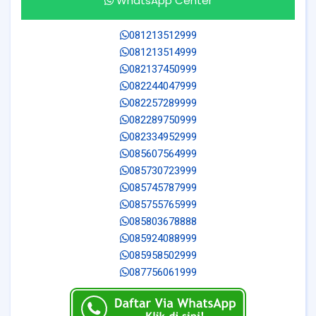
WhatsApp Center
081213512999
081213514999
082137450999
082244047999
082257289999
082289750999
082334952999
085607564999
085730723999
085745787999
085755765999
085803678888
085924088999
085958502999
087756061999