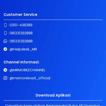
Customer Service
:
0351-438389
:
081231292888
:
081231292888
:
@Helpdesk_MR
Channel Informasi:
:
@MRMOBILECHANNEL
:
@metroreload_official
Download Aplikasi
Dapatkan Kemudahan Bertransaksi Pulsa All Operator,