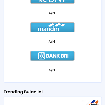
A/N :
A/N :
A/N :
Trending Bulan Ini