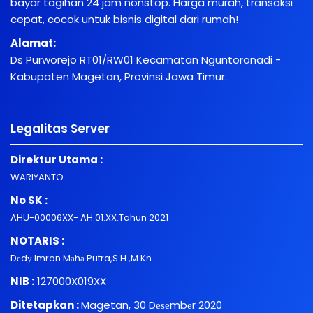
bayar tagihan 24 jam nonstop. Harga murah, transaksi
cepat, cocok untuk bisnis digital dari rumah!
Alamat:
Ds Purworejo RT01/RW01 Kecamatan Nguntoronadi -
Kabupaten Magetan, Provinsi Jawa Timur.
Legalitas Server
Direktur Utama :
WARIYANTO
No SK :
AHU-00006XX- AH.01.XX.Tahun 2021
NOTARIS :
Dеdу Imron Mаhа Putra,S.H.,M.Kn.
NIB :
127000X019XX
Ditetapkan :
Magetan, 30 Dеѕеmbеr 2020