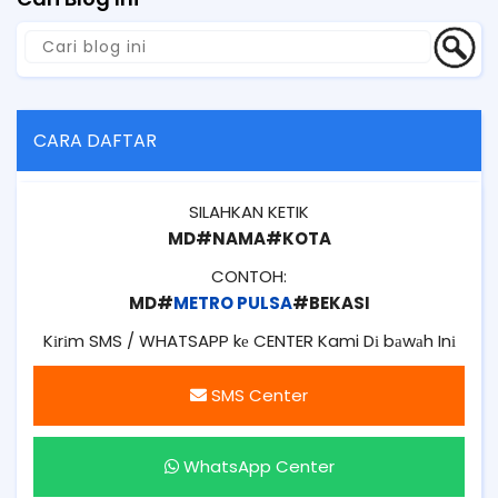
CARA DAFTAR
SILAHKAN KETIK
MD#NAMA#KOTA
CONTOH:
MD#
METRO PULSA
#BEKASI
Kіrіm SMS / WHATSAPP kе CENTER Kami Dі bаwаh Inі
SMS Center
WhatsApp Center