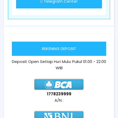
Telegram Center
REKENING DEPOSIT
Deposit Open Setiap Hаrі Mulаі Pukul 01.00 - 22.00
WIB
1778239999
A/N :